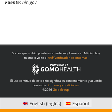
Fuente
:
nih.gov
Si cree que su hijo puede estar enfermo, llame a su Médico hoy
mismo o visite el
AAP Verificador de síntomas
.
El uso continúo de este sitio significa su consentimiento y acuerdo
con estos
términos y condiciones
.
©
2026
Gold Group
.
English
(
Inglés
)
Español